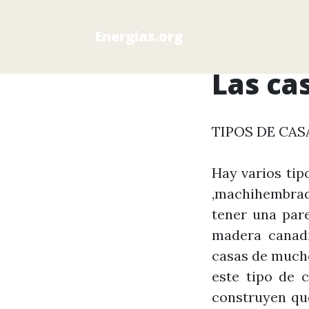
Energias.org
Las ca
TIPOS DE CAS
Hay varios tip
,machihembra
tener una par
madera canadi
casas de mucho
este tipo de 
construyen que