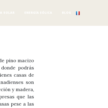
IA SOLAR
ENERGÍA EÓLICA
BLOG
 de pino macizo
 donde podrás
ienes casas de
anadienses son
cción y madera,
presas que las
asas pese a las